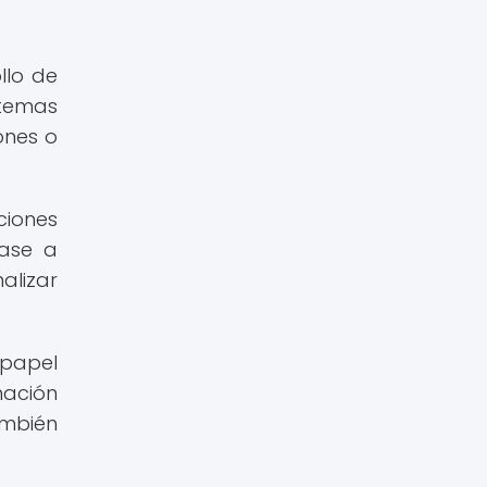
llo de
stemas
ones o
ciones
base a
alizar
 papel
mación
ambién