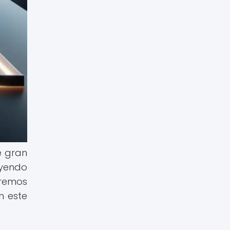
de gran
uyendo
aremos
n este