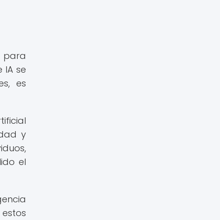
l para
 IA se
s, es
ficial
idad y
iduos,
ido el
gencia
 estos