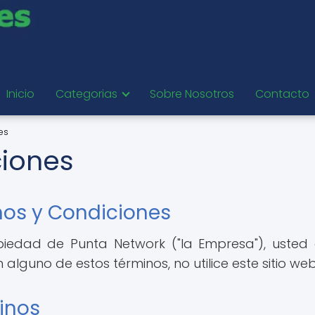
Inicio
Categorias
Sobre Nosotros
Contacto
es
ciones
nos y Condiciones
ropiedad de Punta Network ("la Empresa"), uste
alguno de estos términos, no utilice este sitio web
inos