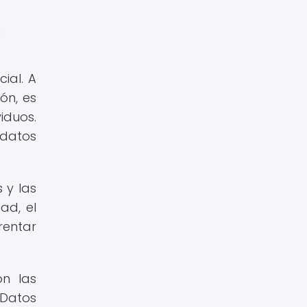
e
ial. A
ón, es
iduos.
 datos
 y las
ad, el
rentar
n las
 Datos