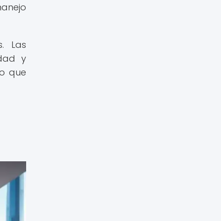
manejo
. Las
idad y
no que