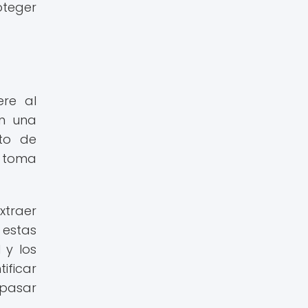
oteger
ere al
en una
nto de
a toma
xtraer
estas
 y los
ificar
pasar