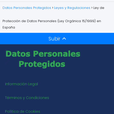
Datos Personales Protegidos
Leyes y Regulaciones
Ley de
Protección de Datos Personales (Ley Orgánica 15/1999) en
España
Subir
Información Legal
Términos y Condiciones
Política de Cookies