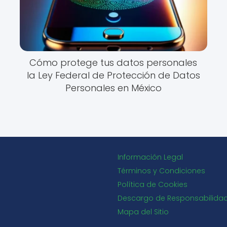
Cómo protege tus datos personales
la Ley Federal de Protección de Datos
Personales en México
Información Legal
Términos y Condiciones
Política de Cookies
Descargo de Responsabilida
Mapa del Sitio