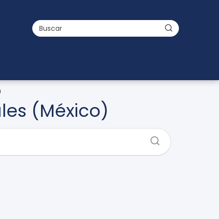
)
les (México)