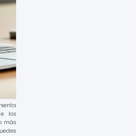
mienta
e los
to más
puedes