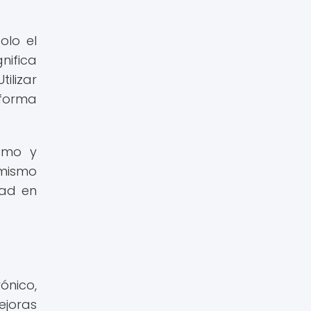
olo el
nifica
ilizar
 forma
remo y
 mismo
dad en
ónico,
ejoras