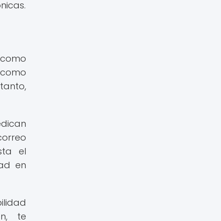
nicas.
l como
, como
tanto,
edican
correo
sta el
dad en
ilidad
n, te