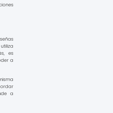
iones
aseñas
tiliza
s, es
eder a
 misma
cordar
yude a