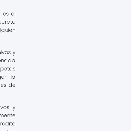
 es el
ecreto
lguien
ivos y
cenada
rpetas
ger la
jes de
ivos y
lmente
rédito