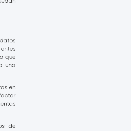
puedan
 datos
rentes
go que
 o una
tas en
factor
uentas
gos de