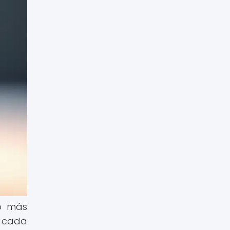
to más
, cada