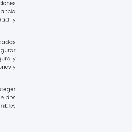
ciones
dancia
dad y
izadas
egurar
gura y
ones y
oteger
de dos
nibles