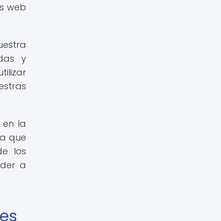
os web
uestra
adas y
ilizar
estras
 en la
ya que
de los
eder a
les