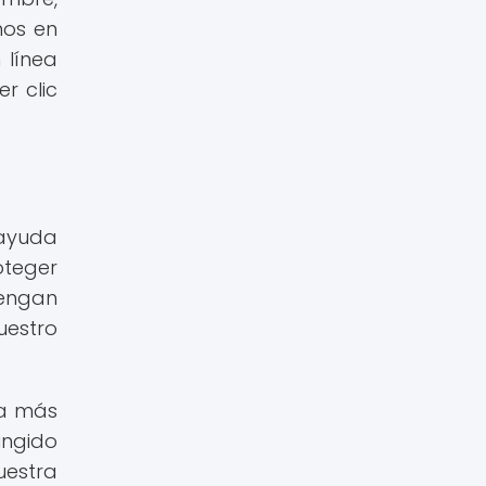
mos en
 línea
r clic
 ayuda
oteger
tengan
uestro
ra más
ngido
uestra