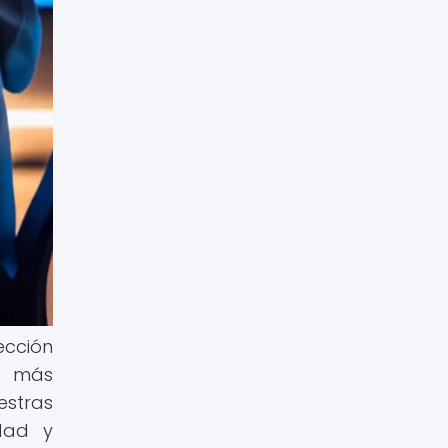
ección
z más
estras
idad y