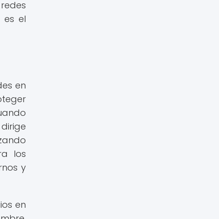
 redes
 es el
des en
oteger
cuando
dirige
azando
ra los
rnos y
ios en
ombre,