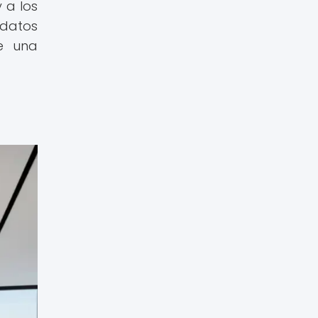
 a los
datos
te una