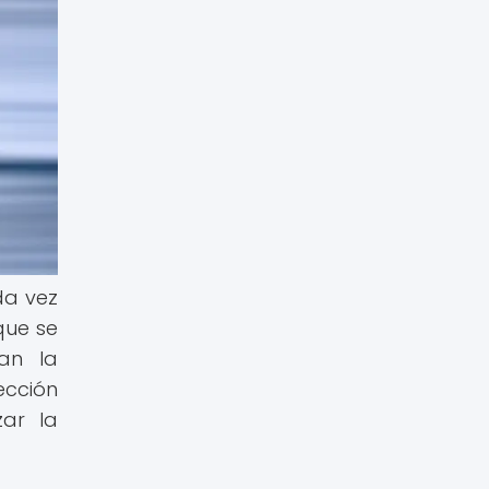
da vez
que se
jan la
ección
zar la