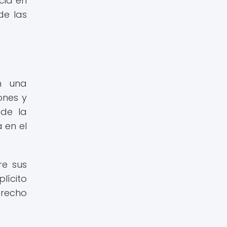
cia en
de las
n una
ones y
 de la
 en el
re sus
lícito
erecho