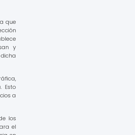
ea que
tección
ablece
san y
 dicha
áfica,
. Esto
cios a
de los
ara el