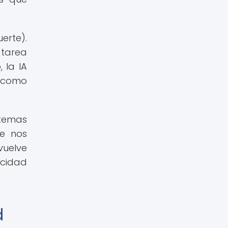
uerte).
 tarea
 la IA
, como
stemas
ue nos
vuelve
acidad
d