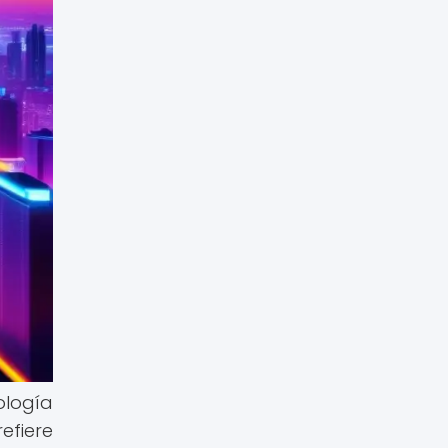
ología
efiere