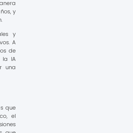
manera
ños, y
.
ales y
vos. A
nos de
 la IA
r una
as que
co, el
siones
s que